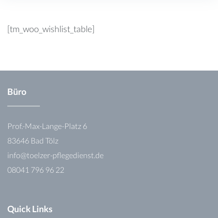
Wishlist
[tm_woo_wishlist_table]
Büro
Prof.-Max-Lange-Platz 6
83646 Bad Tölz
info@toelzer-pflegedienst.de
08041 796 96 22
Quick Links