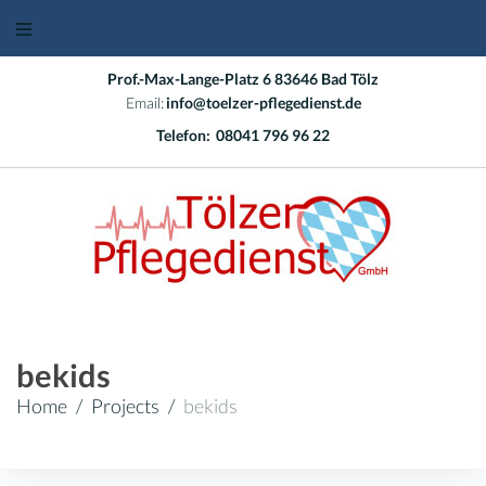
Skip
to
content
Prof.-Max-Lange-Platz 6 83646 Bad Tölz
Email:
info@toelzer-pflegedienst.de
Telefon:
08041 796 96 22
bekids
Home
/
Projects
/
bekids