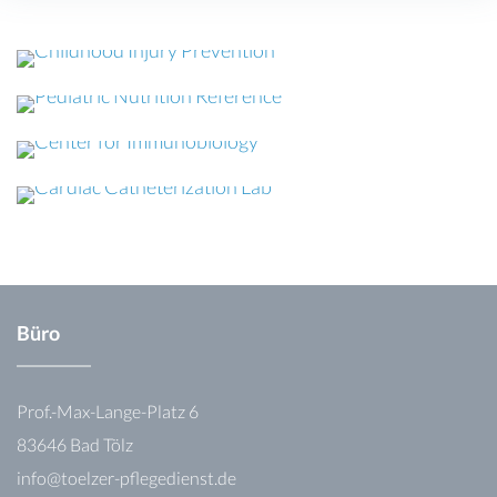
Büro
Prof.-Max-Lange-Platz 6
83646 Bad Tölz
info@toelzer-pflegedienst.de